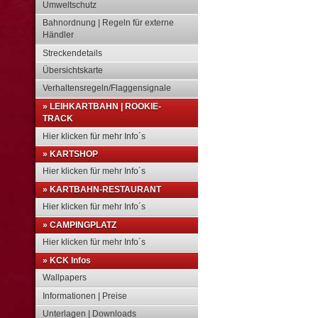
Umweltschutz
Bahnordnung | Regeln für externe
Händler
Streckendetails
Übersichtskarte
Verhaltensregeln/Flaggensignale
» LEIHKARTBAHN | ROOKIE-
TRACK
Hier klicken für mehr Info´s
» KARTSHOP
Hier klicken für mehr Info´s
» KARTBAHN-RESTAURANT
Hier klicken für mehr Info´s
» CAMPINGPLATZ
Hier klicken für mehr Info´s
» KCK Infos
Wallpapers
Informationen | Preise
Unterlagen | Downloads