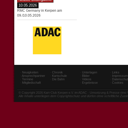
10.05.2026
RMC Germany in Kerpen am
09./10.05.2026
·
Neuigkeiten
·
Chronik
·
Unterlagen
·
Links
·
Ansprechpartner
·
Kartschule
·
Bilder
·
Impressum
·
Termine
·
Die Bahn
·
Videos
·
Datenschu
·
Mitgliedschaft
·
Ergebnisse
·
Cookies
© Copyright 2026 Kart-Club Kerpen e.V. im ADAC · Umsetzung & Presse rimo
Alle Inhalte unterliegen dem Copyrightschutz und dürfen ohne schriftliche Zus