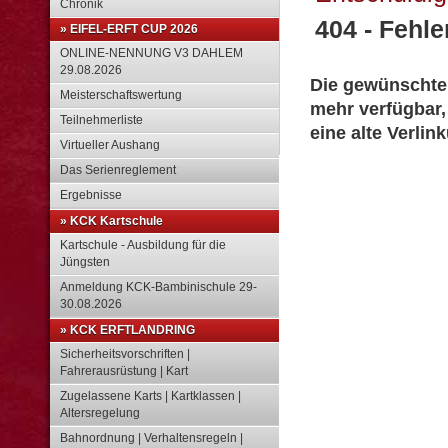
Chronik
404 - Fehler
» EIFEL-ERFT CUP 2026
ONLINE-NENNUNG V3 DAHLEM
29.08.2026
Die gewünschte S
Meisterschaftswertung
mehr verfügbar,
Teilnehmerliste
eine alte Verlin
Virtueller Aushang
Das Serienreglement
Ergebnisse
» KCK Kartschule
Kartschule - Ausbildung für die
Jüngsten
Anmeldung KCK-Bambinischule 29-
30.08.2026
» KCK ERFTLANDRING
Sicherheitsvorschriften |
Fahrerausrüstung | Kart
Zugelassene Karts | Kartklassen |
Altersregelung
Bahnordnung | Verhaltensregeln |