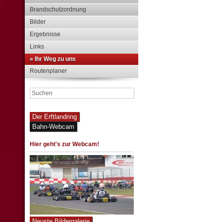
Brandschutzordnung
Bilder
Ergebnisse
Links
» Ihr Weg zu uns
Routenplaner
Der Erftlandring
Bahn-Webcam
Hier geht's zur Webcam!
Neuste Bildergalerie