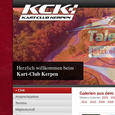
Herzlich willkommen beim
Kart-Club Kerpen
» Club
Galerien aus dem 
Ansprechpartner
Weitere Galerien:
2026
·
20
·
2011
·
2010
·
2009
·
2008
Termine
Mitgliedschaft