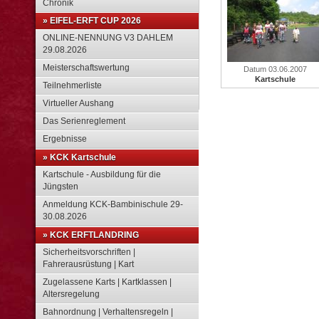
Chronik
» EIFEL-ERFT CUP 2026
ONLINE-NENNUNG V3 DAHLEM
29.08.2026
Meisterschaftswertung
Datum 03.06.2007
Kartschule
Teilnehmerliste
Virtueller Aushang
Das Serienreglement
Ergebnisse
» KCK Kartschule
Kartschule - Ausbildung für die
Jüngsten
Anmeldung KCK-Bambinischule 29-
30.08.2026
» KCK ERFTLANDRING
Sicherheitsvorschriften |
Fahrerausrüstung | Kart
Zugelassene Karts | Kartklassen |
Altersregelung
Bahnordnung | Verhaltensregeln |