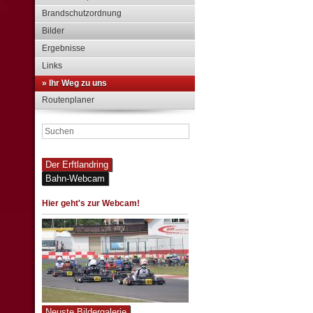
Brandschutzordnung
Bilder
Ergebnisse
Links
» Ihr Weg zu uns
Routenplaner
Der Erftlandring
Bahn-Webcam
Hier geht's zur Webcam!
Neuste Bildergalerie