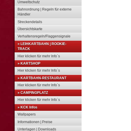
Umweltschutz
Bahnordnung | Regeln für externe
Händler
Streckendetails
Übersichtskarte
Verhaltensregeln/Flaggensignale
» LEIHKARTBAHN | ROOKIE-
TRACK
Hier klicken für mehr Info´s
» KARTSHOP
Hier klicken für mehr Info´s
» KARTBAHN-RESTAURANT
Hier klicken für mehr Info´s
» CAMPINGPLATZ
Hier klicken für mehr Info´s
» KCK Infos
Wallpapers
Informationen | Preise
Unterlagen | Downloads