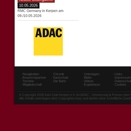
10.05.2026
RMC Germany in Kerpen am
09./10.05.2026
·
Neuigkeiten
·
Chronik
·
Unterlagen
·
Links
·
Ansprechpartner
·
Kartschule
·
Bilder
·
Impressum
·
Termine
·
Die Bahn
·
Videos
·
Datenschu
·
Mitgliedschaft
·
Ergebnisse
·
Cookies
© Copyright 2026 Kart-Club Kerpen e.V. im ADAC · Umsetzung & Presse rimo
Alle Inhalte unterliegen dem Copyrightschutz und dürfen ohne schriftliche Zus