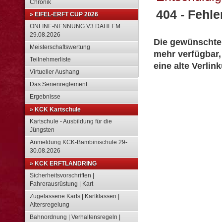
Chronik
404 - Fehler
» EIFEL-ERFT CUP 2026
ONLINE-NENNUNG V3 DAHLEM
29.08.2026
Die gewünschte S
Meisterschaftswertung
mehr verfügbar,
Teilnehmerliste
eine alte Verlin
Virtueller Aushang
Das Serienreglement
Ergebnisse
» KCK Kartschule
Kartschule - Ausbildung für die
Jüngsten
Anmeldung KCK-Bambinischule 29-
30.08.2026
» KCK ERFTLANDRING
Sicherheitsvorschriften |
Fahrerausrüstung | Kart
Zugelassene Karts | Kartklassen |
Altersregelung
Bahnordnung | Verhaltensregeln |