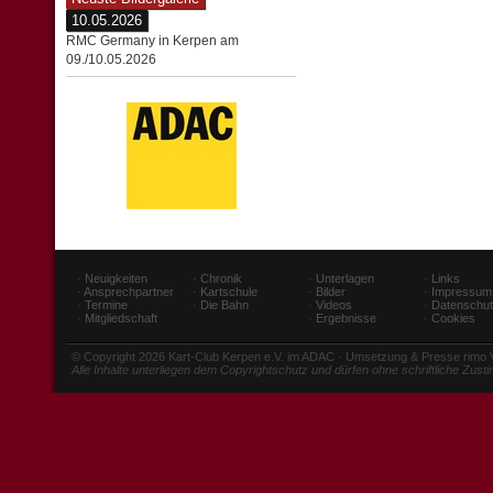
10.05.2026
RMC Germany in Kerpen am
09./10.05.2026
·
Neuigkeiten
·
Chronik
·
Unterlagen
·
Links
·
Ansprechpartner
·
Kartschule
·
Bilder
·
Impressum
·
Termine
·
Die Bahn
·
Videos
·
Datenschu
·
Mitgliedschaft
·
Ergebnisse
·
Cookies
© Copyright 2026 Kart-Club Kerpen e.V. im ADAC · Umsetzung & Presse rimo
Alle Inhalte unterliegen dem Copyrightschutz und dürfen ohne schriftliche Zus