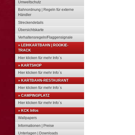
Umweltschutz
Bahnordnung | Regeln für externe
Händler
Streckendetails
Übersichtskarte
Verhaltensregeln/Flaggensignale
» LEIHKARTBAHN | ROOKIE-
TRACK
Hier klicken für mehr Info´s
» KARTSHOP
Hier klicken für mehr Info´s
» KARTBAHN-RESTAURANT
Hier klicken für mehr Info´s
» CAMPINGPLATZ
Hier klicken für mehr Info´s
» KCK Infos
Wallpapers
Informationen | Preise
Unterlagen | Downloads