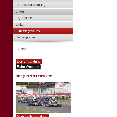
Brandschutzordnung
Bilder
Ergebnisse
Links
» Ihr Weg zu uns
Routenplaner
Der Erftlandring
Bahn-Webcam
Hier geht's zur Webcam!
Neuste Bildergalerie