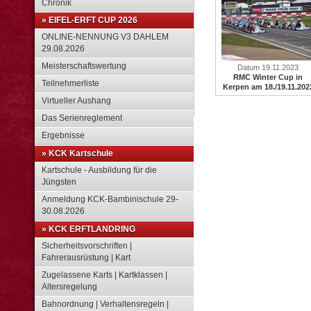
Chronik
» EIFEL-ERFT CUP 2026
ONLINE-NENNUNG V3 DAHLEM
29.08.2026
Meisterschaftswertung
Datum 19.11.2023
RMC Winter Cup in
Teilnehmerliste
Kerpen am 18./19.11.202
Virtueller Aushang
Das Serienreglement
Ergebnisse
» KCK Kartschule
Kartschule - Ausbildung für die
Jüngsten
Anmeldung KCK-Bambinischule 29-
30.08.2026
» KCK ERFTLANDRING
Sicherheitsvorschriften |
Fahrerausrüstung | Kart
Zugelassene Karts | Kartklassen |
Altersregelung
Bahnordnung | Verhaltensregeln |