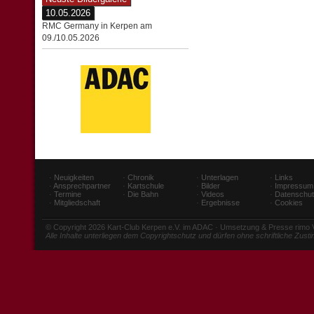
10.05.2026
RMC Germany in Kerpen am
09./10.05.2026
·
Neuigkeiten
·
Chronik
·
Unterlagen
·
Links
·
Ansprechpartner
·
Kartschule
·
Bilder
·
Impressum
·
Termine
·
Die Bahn
·
Videos
·
Datenschu
·
Mitgliedschaft
·
Ergebnisse
·
Cookies
© Copyright 2026 Kart-Club Kerpen e.V. im ADAC · Umsetzung & Presse rimo
Alle Inhalte unterliegen dem Copyrightschutz und dürfen ohne schriftliche Zus