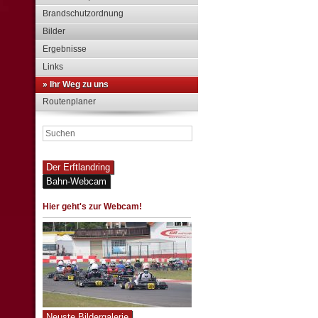
Brandschutzordnung
Bilder
Ergebnisse
Links
» Ihr Weg zu uns
Routenplaner
Der Erftlandring
Bahn-Webcam
Hier geht's zur Webcam!
Neuste Bildergalerie