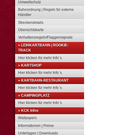
Umweltschutz
Bahnordnung | Regeln für externe
Händler
Streckendetails
Übersichtskarte
Verhaltensregeln/Flaggensignale
» LEIHKARTBAHN | ROOKIE-
TRACK
Hier klicken für mehr Info´s
» KARTSHOP
Hier klicken für mehr Info´s
» KARTBAHN-RESTAURANT
Hier klicken für mehr Info´s
» CAMPINGPLATZ
Hier klicken für mehr Info´s
» KCK Infos
Wallpapers
Informationen | Preise
Unterlagen | Downloads