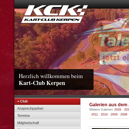
Herzlich willkommen beim
Kart-Club Kerpen
» Club
Galerien aus dem 
Ansprechpartner
Weitere Galerien:
2026
·
20
·
2011
·
2010
·
2009
·
2008
Termine
Mitgliedschaft