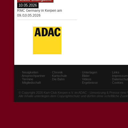
10.05.2026
RMC Germany in Kerpen am
09./10.05.2026
·
Neuigkeiten
·
Chronik
·
Unterlagen
·
Links
·
Ansprechpartner
·
Kartschule
·
Bilder
·
Impressum
·
Termine
·
Die Bahn
·
Videos
·
Datenschu
·
Mitgliedschaft
·
Ergebnisse
·
Cookies
© Copyright 2026 Kart-Club Kerpen e.V. im ADAC · Umsetzung & Presse rimo
Alle Inhalte unterliegen dem Copyrightschutz und dürfen ohne schriftliche Zus