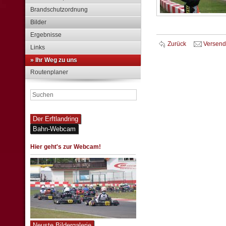
Brandschutzordnung
Bilder
Ergebnisse
Zurück
Versen
Links
» Ihr Weg zu uns
Routenplaner
Der Erftlandring
Bahn-Webcam
Hier geht's zur Webcam!
Neuste Bildergalerie