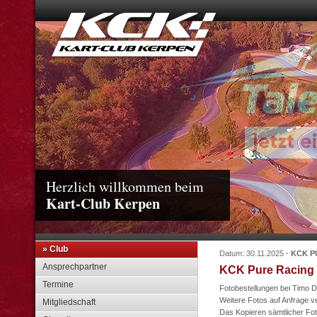
Herzlich willkommen beim
Kart-Club Kerpen
» Club
Datum: 30.11.2025
· KCK 
Ansprechpartner
KCK Pure Racing 
Termine
Fotobestellungen bei Timo D
Weitere Fotos auf Anfrage v
Mitgliedschaft
Das Kopieren sämtlicher Fot