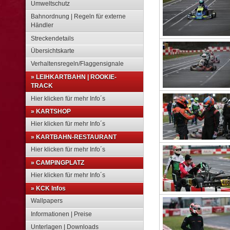
Umweltschutz
Bahnordnung | Regeln für externe
Händler
Streckendetails
Übersichtskarte
Verhaltensregeln/Flaggensignale
» LEIHKARTBAHN | ROOKIE-
TRACK
Hier klicken für mehr Info´s
» KARTSHOP
Hier klicken für mehr Info´s
» KARTBAHN-RESTAURANT
Hier klicken für mehr Info´s
» CAMPINGPLATZ
Hier klicken für mehr Info´s
» KCK Infos
Wallpapers
Informationen | Preise
Unterlagen | Downloads