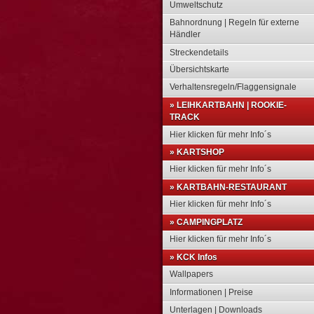
Umweltschutz
Bahnordnung | Regeln für externe
Händler
Streckendetails
Übersichtskarte
Verhaltensregeln/Flaggensignale
» LEIHKARTBAHN | ROOKIE-
TRACK
Hier klicken für mehr Info´s
» KARTSHOP
Hier klicken für mehr Info´s
» KARTBAHN-RESTAURANT
Hier klicken für mehr Info´s
» CAMPINGPLATZ
Hier klicken für mehr Info´s
» KCK Infos
Wallpapers
Informationen | Preise
Unterlagen | Downloads