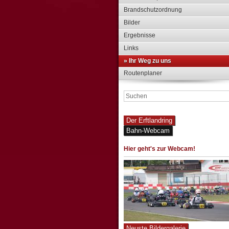
Brandschutzordnung
Bilder
Ergebnisse
Links
» Ihr Weg zu uns
Routenplaner
Der Erftlandring
Bahn-Webcam
Hier geht's zur Webcam!
Neuste Bildergalerie