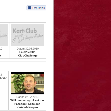
10
Datum 30.05.2010
Lauf2 IcC125
e
ClubChallenge
14
cheibe
Datum 02.02.2013
Willkommensgruß auf der
Facebook-Seite des
Kartclub Kerpen