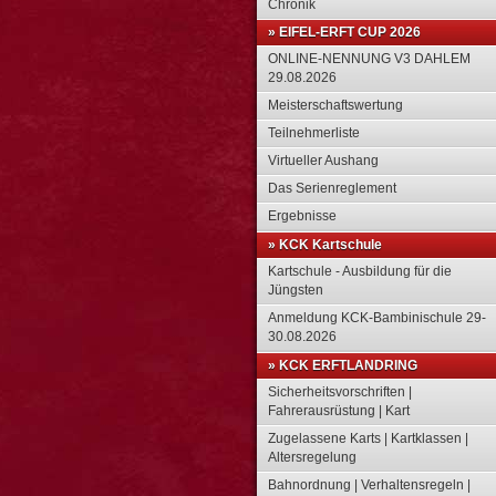
Chronik
» EIFEL-ERFT CUP 2026
ONLINE-NENNUNG V3 DAHLEM
29.08.2026
Meisterschaftswertung
Teilnehmerliste
Virtueller Aushang
Das Serienreglement
Ergebnisse
» KCK Kartschule
Kartschule - Ausbildung für die
Jüngsten
Anmeldung KCK-Bambinischule 29-
30.08.2026
» KCK ERFTLANDRING
Sicherheitsvorschriften |
Fahrerausrüstung | Kart
Zugelassene Karts | Kartklassen |
Altersregelung
Bahnordnung | Verhaltensregeln |